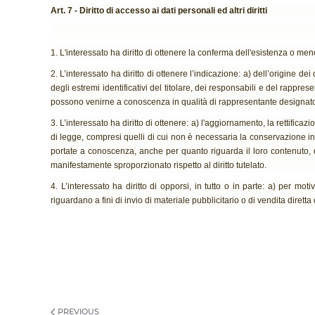
Art. 7 - Diritto di accesso ai dati personali ed altri diritti
1. L'interessato ha diritto di ottenere la conferma dell'esistenza o men
2. L’interessato ha diritto di ottenere l’indicazione: a) dell’origine dei
degli estremi identificativi del titolare, dei responsabili e del rappr
possono venirne a conoscenza in qualità di rappresentante designato nel
3. L’interessato ha diritto di ottenere: a) l'aggiornamento, la rettifica
di legge, compresi quelli di cui non è necessaria la conservazione in re
portate a conoscenza, anche per quanto riguarda il loro contenuto, di
manifestamente sproporzionato rispetto al diritto tutelato.
4. L’interessato ha diritto di opporsi, in tutto o in parte: a) per mot
riguardano a fini di invio di materiale pubblicitario o di vendita dire
PREVIOUS