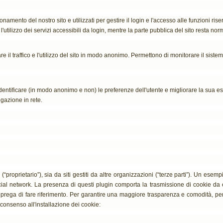
zionamento del nostro sito e utilizzati per gestire il login e l'accesso alle funzioni ri
 l'utilizzo dei servizi accessibili da login, mentre la parte pubblica del sito resta nor
are il traffico e l'utilizzo del sito in modo anonimo. Permettono di monitorare il sistem
r identificare (in modo anonimo e non) le preferenze dell'utente e migliorare la sua e
igazione in rete.
(“proprietario”), sia da siti gestiti da altre organizzazioni (“terze parti”). Un es
al network. La presenza di questi plugin comporta la trasmissione di cookie da e ve
si prega di fare riferimento. Per garantire una maggiore trasparenza e comodità, per 
 consenso all'installazione dei cookie: