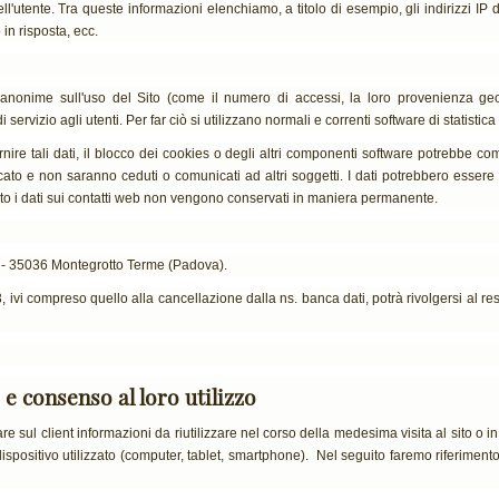
l'utente. Tra queste informazioni elenchiamo, a titolo di esempio, gli indirizzi IP de
 in risposta, ecc.
e anonime sull'uso del Sito (come il numero di accessi, la loro provenienza geogr
ervizio agli utenti. Per far ciò si utilizzano normali e correnti software di statistica d
fornire tali dati, il blocco dei cookies o degli altri componenti software potrebbe com
to e non saranno ceduti o comunicati ad altri soggetti. I dati potrebbero essere uti
 stato i dati sui contatti web non vengono conservati in maniera permanente.
10 - 35036 Montegrotto Terme (Padova).
003, ivi compreso quello alla cancellazione dalla ns. banca dati, potrà rivolgersi al
 e consenso al loro utilizzo
e sul client informazioni da riutilizzare nel corso della medesima visita al sito o 
ispositivo utilizzato (computer, tablet, smartphone). Nel seguito faremo riferimento