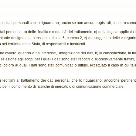
o di dati personali che lo riguardano, anche se non ancora registrati, e la loro comun
 dati personali, b) delle finalità e modalità del trattamento, c) della logica applicata i
esentante designato ai sensi dell’articolo 5, comma 2, e) dei soggetti o delle categor
 territorio dello Stato, di responsabili o incaricati.
zione ovvero, quando vi ha interesse, l'integrazione dei dati, b) la cancellazione, la t
lazione agli scopi per i quali i dati sono stati raccolti o successivamente trattati, c
 coloro ai quali i dati sono stati comunicati o diffusi, eccettuato il caso in cui
ivi legittimi al trattamento dei dati personali che lo riguardano, ancorché pertinen
tta o per il compimento di ricerche di mercato o di comunicazione commerciale.