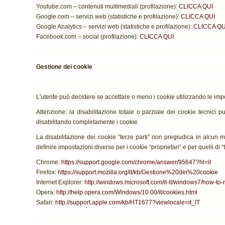
Youtube.com – contenuti multimediali (profilazione):
CLICCA QUI
Google.com – servizi web (statistiche e profilazione):
CLICCA QUI
Google Analytics – servizi web (statistiche e profilazione):
CLICCA QU
Facebook.com – social (profilazione):
CLICCA QUI
Gestione dei cookie
L'utente può decidere se accettare o meno i cookie utilizzando le imp
Attenzione: la disabilitazione totale o parziale dei cookie tecnici può
disabilitando completamente i cookie.
La disabilitazione dei cookie “terze parti” non pregiudica in alcun m
definire impostazioni diverse per i cookie “proprietari” e per quelli di “t
Chrome:
https://support.google.com/chrome/answer/95647?hl=it
Firefox:
https://support.mozilla.org/it/kb/Gestione%20dei%20cookie
Internet Explorer:
http://windows.microsoft.com/it-it/windows7/how-to
Opera:
http://help.opera.com/Windows/10.00/it/cookies.html
Safari:
http://support.apple.com/kb/HT1677?viewlocale=it_IT