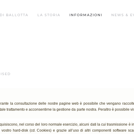
DI BALLOTTA
LA STORIA
INFORMAZIONI
NEWS & E
ISED
 durante la consultazione delle nostre pagine web è possibile che vengano raccolte
tale trattamento e acconsentirne la gestione da parte nostra. Peraltro è possibile vis
cquisiscono, nel corso del loro normale esercizio, alcuni dati la cui trasmissione è i
ostro hard-disk (cd. Cookies) e grazie all’uso di altri componenti software scari