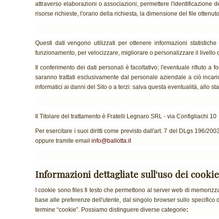
attraverso elaborazioni o associazioni, permettere l'identificazione del
risorse richieste, l'orario della richiesta, la dimensione del file ottenuto
Questi dati vengono utilizzati per ottenere informazioni statistich
funzionamento, per velocizzare, migliorare o personalizzare il livello di s
Il conferimento dei dati personali è facoltativo; l'eventuale rifiuto a 
saranno trattati esclusivamente dal personale aziendale a ciò incarica
informatici ai danni del Sito o a terzi: salva questa eventualità, allo
Il Titolare del trattamento è Fratelli Legnaro SRL - via Configliachi 
Per esercitare i suoi diritti come previsto dall'art. 7 del DLgs 196/2
oppure tramite email
info@ballotta.it
Informazioni dettagliate sull'uso dei cookie
I cookie sono files fi testo che permettono al server web di memorizzar
base alle preferenze dell'utente, dal singolo browser sullo specifico d
termine “cookie”. Possiamo distinguere diverse categorie
: