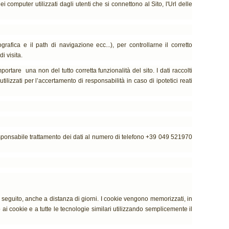
i computer utilizzati dagli utenti che si connettono al Sito, l'Url delle
afica e il path di navigazione ecc...), per controllarne il corretto
i visita.
portare una non del tutto corretta funzionalità del sito. I dati raccolti
lizzati per l’accertamento di responsabilità in caso di ipotetici reati
 responsabile trattamento dei dati al numero di telefono +39 049 521970
in seguito, anche a distanza di giorni. I cookie vengono memorizzati, in
 ai cookie e a tutte le tecnologie similari utilizzando semplicemente il