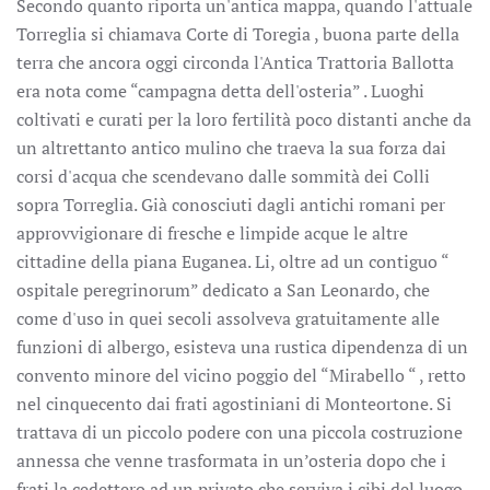
Secondo quanto riporta un'antica mappa, quando l'attuale
Torreglia si chiamava Corte di Toregia , buona parte della
terra che ancora oggi circonda l'Antica Trattoria Ballotta
era nota come “campagna detta dell'osteria” . Luoghi
coltivati e curati per la loro fertilità poco distanti anche da
un altrettanto antico mulino che traeva la sua forza dai
corsi d'acqua che scendevano dalle sommità dei Colli
sopra Torreglia. Già conosciuti dagli antichi romani per
approvvigionare di fresche e limpide acque le altre
cittadine della piana Euganea. Li, oltre ad un contiguo “
ospitale peregrinorum” dedicato a San Leonardo, che
come d'uso in quei secoli assolveva gratuitamente alle
funzioni di albergo, esisteva una rustica dipendenza di un
convento minore del vicino poggio del “Mirabello “ , retto
nel cinquecento dai frati agostiniani di Monteortone. Si
trattava di un piccolo podere con una piccola costruzione
annessa che venne trasformata in un’osteria dopo che i
frati la cedettero ad un privato che serviva i cibi del luogo